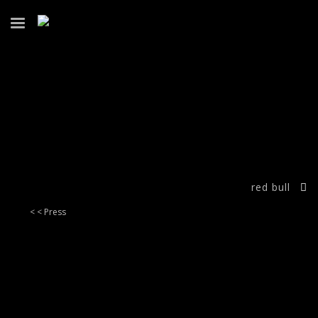
red bull
< < Press